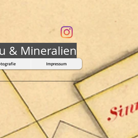
u & Mineralien
tografie
Impressum