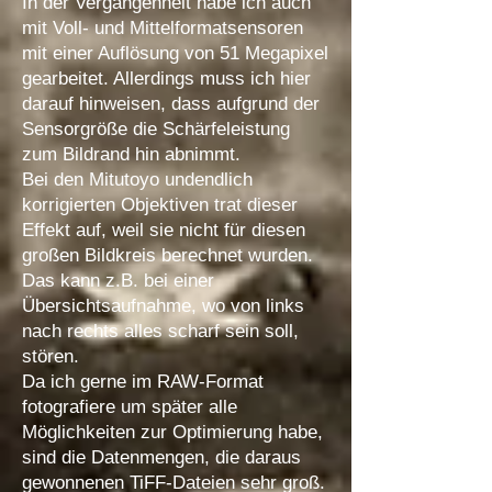
In der Vergangenheit habe ich auch
mit Voll- und Mittelformatsensoren
mit einer Auflösung von 51 Megapixel
gearbeitet. Allerdings muss ich hier
darauf hinweisen, dass aufgrund der
Sensorgröße die Schärfeleistung
zum Bildrand hin abnimmt.
Bei den Mitutoyo undendlich
korrigierten Objektiven trat dieser
Effekt auf, weil sie nicht für diesen
großen Bildkreis berechnet wurden.
Das kann z.B. bei einer
Übersichtsaufnahme, wo von links
nach rechts alles scharf sein soll,
stören.
Da ich gerne im RAW-Format
fotografiere um später alle
Möglichkeiten zur Optimierung habe,
sind die Datenmengen, die daraus
gewonnenen TiFF-Dateien sehr groß.