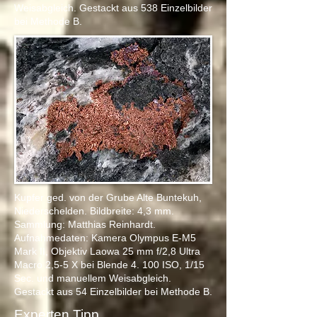
Weisabgleich. Gestackt aus 538 Einzelbilder
bei Methode B.
Kupfer ged. von der Grube Alte Buntekuh,
Niederschelden. Bildbreite: 4,3 mm.
Sammlung: Matthias Reinhardt.
Aufnahmedaten: Kamera Olympus E-M5
Mark II, Objektiv
L
aowa 25 mm f/2,8 Ultra
Macro 2,5-5 X bei Blende 4.
100 ISO, 1/15
Sec. und manuellem Weisabgleich.
Gestackt aus 54 Einzelbilder bei Methode B.
Experten Tipp