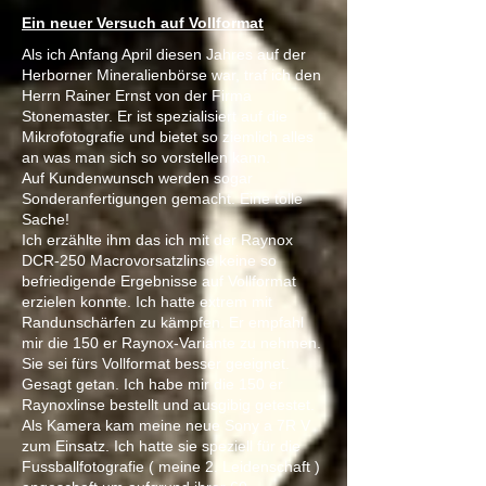
Ein neuer Versuch auf Vollformat
Als ich Anfang April diesen Jahres auf der
Herborner Mineralienbörse war, traf ich den
Herrn Rainer Ernst von der Firma
Stonemaster. Er ist spezialisiert auf die
Mikrofotografie und bietet so ziemlich alles
an was man sich so vorstellen kann.
Auf Kundenwunsch werden sogar
Sonderanfertigungen gemacht. Eine tolle
Sache!
Ich erzählte ihm das ich mit der
Ra
ynox
DCR-250 Macrovorsatzlinse keine so
befriedigende Ergebnisse auf Vollformat
erzielen konnte. Ich hatte extrem mit
Randunschärfen zu kämpfen. Er empfahl
mir die 150 er Raynox-Variante zu nehmen.
Sie sei fürs Vollformat besser geeignet.
Gesagt getan.
Ich habe mir die 150 er
Raynoxlinse bestellt und ausgibig getestet.
Als Kamera kam meine neue Sony a 7R V
zum Einsatz. Ich hatte sie speziell für die
Fussballfotografie ( meine 2. Leidenschaft )