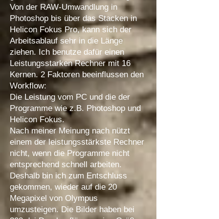
Von der RAW-Umwandlung in
Photoshop bis über das Stacken in
Helicon Fokus Pro, kann sich der
Arbeitsablauf sehr in die Länge
ziehen. Ich benutze dafür einen
Leistungsstarken Rechner mit 16
Kernen. 2 Faktoren beeinflussen den
Workflow:
Die Leistung vom PC und die der
Programme wie z.B. Photoshop und
Helicon Fokus.
Nach meiner Meinung nach nützt
einem der leistungsstärkste Rechner
nicht, wenn die Programme nicht
entsprechend schnell arbeiten.
Deshalb bin ich zum Entschluss
gekommen, wieder auf die 20
Megapixel von Olympus
umzusteigen. Die Bilder haben bei