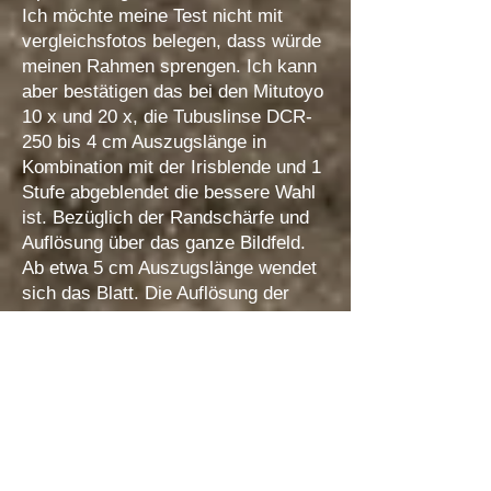
Ich möchte meine Test nicht mit
vergleichsfotos belegen, dass würde
meinen Rahmen sprengen. Ich kann
aber bestätigen das bei den Mitutoyo
10 x und 20 x, die Tubuslinse DCR-
250 bis 4 cm Auszugslänge in
Kombination mit der Irisblende und 1
Stufe abgeblendet die bessere Wahl
ist. Bezüglich der Randschärfe und
Auflösung über das ganze Bildfeld.
Ab etwa 5 cm Auszugslänge wendet
sich das Blatt. Die Auflösung der
Tubuslinse DCR-250 lässt am
Bildrand und in der Mitte stark nach.
Die Tubuslinse DCR-150 ist hier
wieder deutlich besser dran. Vom
Bildrand bis zu Bildmitte. Die
Irisblende kommt ab 5 cm
Auszugslänge wegen der Beugung