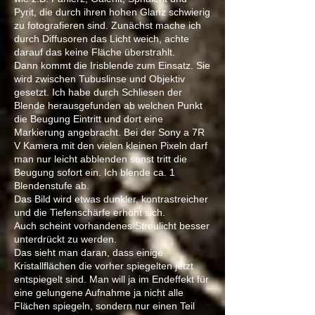
Pyrit, die durch ihren hohen Glanz schwierig
zu fotografieren sind. Zunächst mache ich
durch Diffusoren das Licht weich, achte
darauf das keine Fläche überstrahlt.
Dann kommt die Irisblende zum Einsatz. Sie
wird zwischen Tubuslinse und Objektiv
gesetzt. Ich habe durch Schliesen der
Blende herausgefunden ab welchen Punkt
die Beugung Eintritt und dort eine
Markierung angebracht. Bei der Sony a 7R
V Kamera mit den vielen kleinen Pixeln darf
man nur leicht abblenden sonst tritt die
Beugung sofort ein. Ich blende ca. 1
B
lendenstufe ab.
Das Bild wird etwas dunkler, kontrastreicher
und die Tiefenschärfe erhöht sich.
Auch scheint vorhandenes Streulicht besser
unterdrückt zu werden.
Das sieht man daran,
dass einige
Kristallflächen die vorher spiegelten jetzt
entspiegelt sind.
Man will ja im Endeffekt für
eine gelungene Aufnahme ja nicht alle
Flächen spiegeln, sondern nur einen Teil