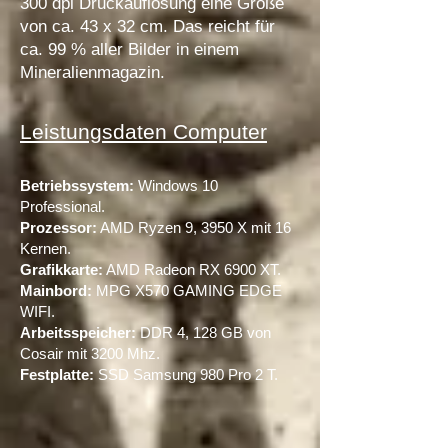
300 dpi Druckauflösung eine Größe
von ca. 43 x 32 cm. Das reicht für
ca. 99 % aller Bilder in einem
Mineralienmagazin.
Leistungsdaten Computer
Betriebssystem:
Windows 10
Professional.
P
rozessor:
AMD Ryzen 9, 3950 X mit 16
Kernen.
Grafikkarte:
AMD Radeon RX 6900 XT.
Mainbord:
MPG X570 GAMING EDGE
WIFI.
Arbeitsspeicher:
DDR 4, 128 GB von
Cosair mit 3200 Mhz.
Festplatte
:
SSD Samsung 980 Pro 2 T.