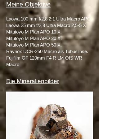
Meine Obj
ektive
Laowa 100 mm f/2,8 2:1 Ultra Macro APO.
Laowa 25 mm f/2,8 Ultra Macro 2,5-5 X
Mitutoyo M Plan APO 10 X.
Mitutoyo M Plan APO 20 X.
Mitutoyo M Plan APO 5
0 X
.
Ra
ynox DCR-250 Macro als Tubuslinse.
Fujifilm GF 120mm F4 R LM OIS WR
Macro
Die Mineralienbilder