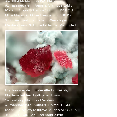
Sammlung: Matthias Reinhardt.
Aufnahmedaten: Kamera Olympus E-M5
Mark II, Objektiv
Laowa 100 mm
f/2,8 2:1
Ultra Macro APO bei Blende 5,6.
100 ISO,
1/30 Sec. und manuellem Weisabgleich.
Gestackt aus 76 Einzelbilder bei Methode B.
Erythrin von der Grube Alte Buntekuh,
Niederschelden. Bildbreite: 1 mm.
Sammlung: Matthias Reinhardt.
Aufnahmedaten: Kamera Olympus E-M5
Mark II, Objektiv
Mitutoyo M Plan APO 20 X.
100 ISO, 1/40 Sec. und manuellem