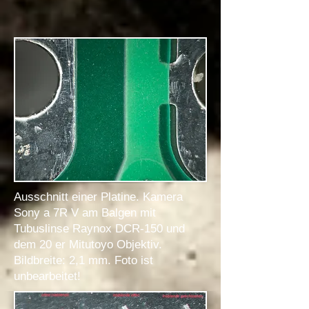
Ausschnitt einer Platine. Kamera
Sony a 7R V am Balgen mit
Tubuslinse
Ra
ynox DCR-150
und
dem 20 er Mitutoyo Objektiv.
Bildbreite: 2,1 mm. Foto ist
unbearbeitet!