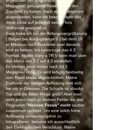
angeschaft um aufgrund ihrer 60
Megapixel, genügend Reserven für den
Zuschnitt zu haben. Nach einem längerem
ausprobieren, kann ich bescheinigen das
diese Linse auf jedenfall besser fürs
Vollformat geeignet ist.
Zwar habe ich bei der Anfangsvergrößerung
( Balgen bei Auszugslänge 0 ) bei dem 10
er Mitutoyo noch Probleme aber danach
wird es besser. Ich bevorzuge das 4:3
Format. An der Sony a 7R V kann man über
das Menü von 3:2 auf 4:3 einstellen.
Es bleiben dann immer noch 53,5
Megapixel übrig. Es wird lediglig beidseitig
vom Rand etwas abgeschnitten. Meine
Euphorie der riesigen Auflösung hielt sich
bei mir in Grenzen.
Die Schärfe ist absolut
Top und die Bilder Mega groß!! Aber man
sieht jeden noch so kleinen Fehler die das
Programm
"Helicon Focus"
nicht
sauber
zusammen rechnet.
Um eine solch hohe
Auflösung verwacklungsfrei zu
fotografieren, benutze ich ausschließlich
den Elektronischen Verschluss. Meine