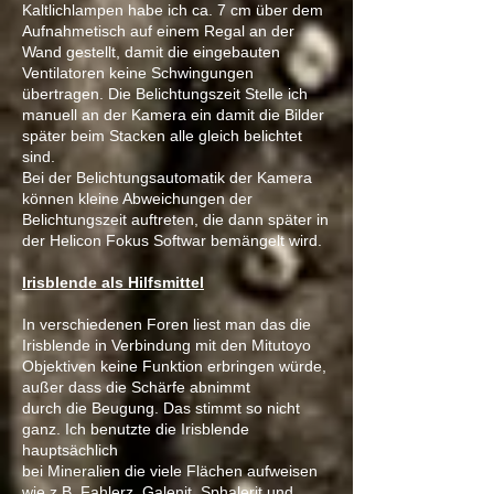
Kaltlichlampen habe ich ca. 7 cm über dem
Aufnahmetisch auf einem Regal an der
Wand gestellt, damit die eingebauten
Ventilatoren keine Schwingungen
übertragen. Die Belichtungszeit Stelle ich
manuell an der Kamera ein damit die Bilder
später beim Stacken alle gleich belichtet
sind.
Bei der Belichtungsautomatik der Kamera
können kleine Abweichungen der
Belichtungszeit auftreten, die dann später in
der Helicon Fokus Softwar bemängelt wird.
Irisblende als Hilfsmittel
In verschiedenen Foren liest man das die
Irisblende in Verbindung mit den Mitutoyo
Objektiven keine Funktion erbringen würde,
außer dass die Schärfe abnimmt
durch die Beugung. Das stimmt so nicht
ganz. Ich benutzte die Irisblende
hauptsächlich
bei Mineralien die viele Flächen aufweisen
wie z.B. Fahlerz, Galenit, Sphalerit und