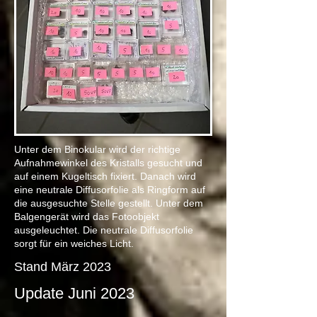
Unter dem Binokular wird der richtige
Aufnahmewinkel des Kristalls gesucht und
auf einem Kugeltisch fixiert. Danach wird
eine neutrale Diffusorfolie als Ringform auf
die ausgesuchte Stelle gestellt. Unter dem
Balgengerät wird das Fotoobjekt
ausgeleuchtet. Die neutrale Diffusorfolie
sorgt für ein weiches Licht.
Stand März 2023
Update Juni 2023