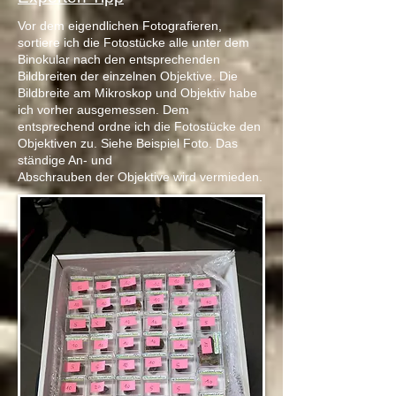
Vor dem eigendlichen Fotografieren,
sortiere ich die Fotostücke alle unter dem
Binokular nach den entsprechenden
Bildbreiten der einzelnen Objektive. Die
Bildbreite am Mikroskop und Objektiv habe
ich vorher ausgemessen. Dem
entsprechend ordne ich die Fotostücke den
Objektiven zu. Siehe Beispiel Foto. Das
ständige An- und
Abschrauben der Objektive wird vermieden.