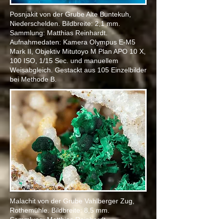
Posnjakit von der Grube Alte Buntekuh,
Niederschelden. Bildbreite: 2,1 mm.
Sammlung: Matthias Reinhardt.
Aufnahmedaten: Kamera Olympus E-M5
Mark II, Objektiv Mitutoyo M Plan APO 10 X
,
100 ISO, 1/15 Sec. und manuellem
Weisabgleich. Gestackt aus 105 Einzelbilder
bei Methode B.
Malachit von der Grube Vahlberger Zug,
Rothemühle. Bildbreite: 8,5 mm.